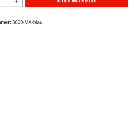
In den Warenkorb
mmer:
3000-MA-blau