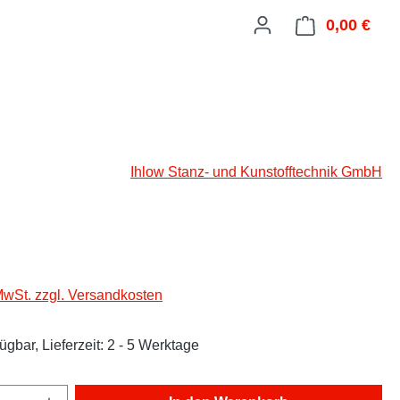
0,00 €
Ware
Ihlow Stanz- und Kunstofftechnik GmbH
eis:
 MwSt. zzgl. Versandkosten
ügbar, Lieferzeit: 2 - 5 Werktage
Anzahl: Gib den gewünschten Wert ein oder