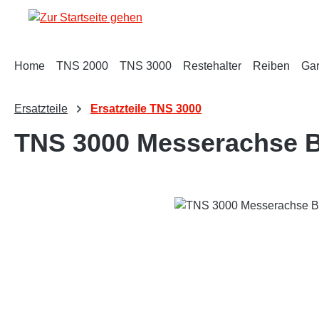
m Hauptinhalt springen
Zur Suche springen
Zur Hauptnavigation springen
Home
TNS 2000
TNS 3000
Restehalter
Reiben
Gar
Ersatzteile
Ersatzteile TNS 3000
TNS 3000 Messerachse B
Bildergalerie überspringen