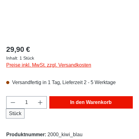
Regulärer Preis:
29,90 €
Inhalt:
1 Stück
Preise inkl. MwSt. zzgl. Versandkosten
Versandfertig in 1 Tag, Lieferzeit 2 - 5 Werktage
Produkt Anzahl: Gib den gewünschten Wert e
In den Warenkorb
Stück
Produktnummer:
2000_kiwi_blau