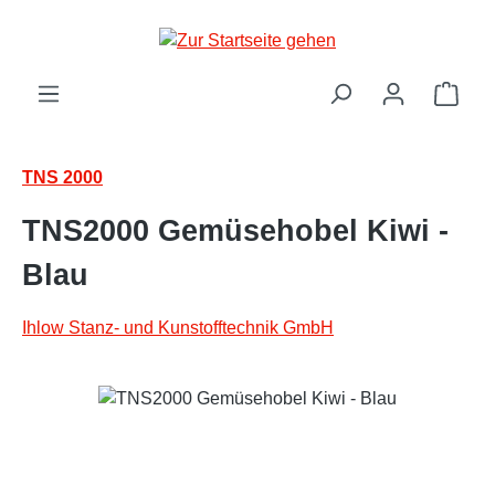
Zum Hauptinhalt springen
Ware
TNS 2000
TNS2000 Gemüsehobel Kiwi -
Blau
Ihlow Stanz- und Kunstofftechnik GmbH
Bildergalerie überspringen