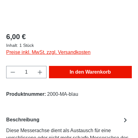
Regulärer Preis:
6,00 €
Inhalt:
1 Stück
Preise inkl. MwSt. zzgl. Versandkosten
Produkt Anzahl: Gib den gewünschten Wert e
In den Warenkorb
Produktnummer:
2000-MA-blau
Beschreibung
Diese Messerachse dient als Austausch für eine
verschlissene oder nicht mehr scharfe Messerachse des