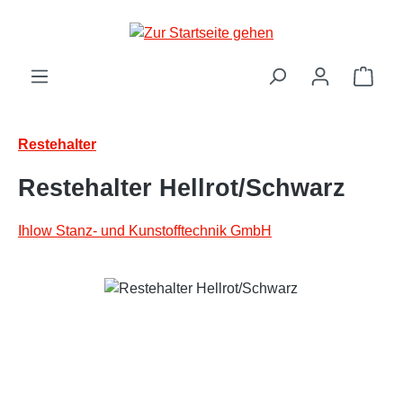
Zum Hauptinhalt springen
Ware
Restehalter
Restehalter Hellrot/Schwarz
Ihlow Stanz- und Kunstofftechnik GmbH
Bildergalerie überspringen