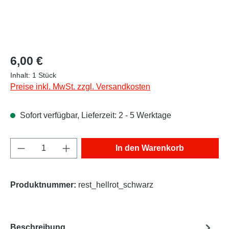
Regulärer Preis:
6,00 €
Inhalt:
1 Stück
Preise inkl. MwSt. zzgl. Versandkosten
Sofort verfügbar, Lieferzeit: 2 - 5 Werktage
Produkt Anzahl: Gib den gewünschten Wert e
In den Warenkorb
Produktnummer:
rest_hellrot_schwarz
Beschreibung