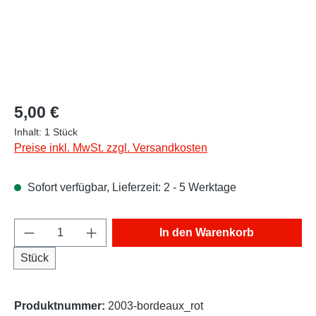
Regulärer Preis:
5,00 €
Inhalt:
1 Stück
Preise inkl. MwSt. zzgl. Versandkosten
Sofort verfügbar, Lieferzeit: 2 - 5 Werktage
Produkt Anzahl: Gib den gewünschten Wert e
In den Warenkorb
Stück
Produktnummer:
2003-bordeaux_rot